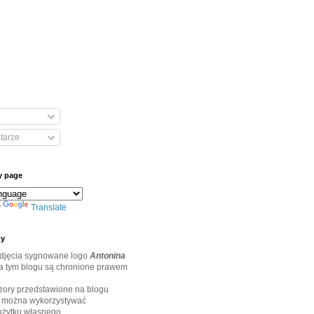
tarze
y page
y
Translate
ny
zdjęcia sygnowane logo
Antonina
na tym blogu są chronione prawem
wzory przedstawione na blogu
y
można wykorzystywać
użytku własnego.