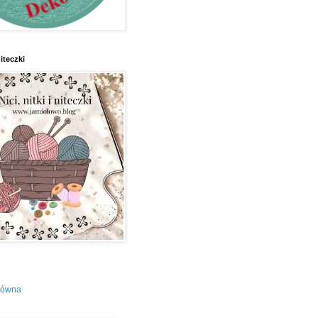
niteczki
łówna