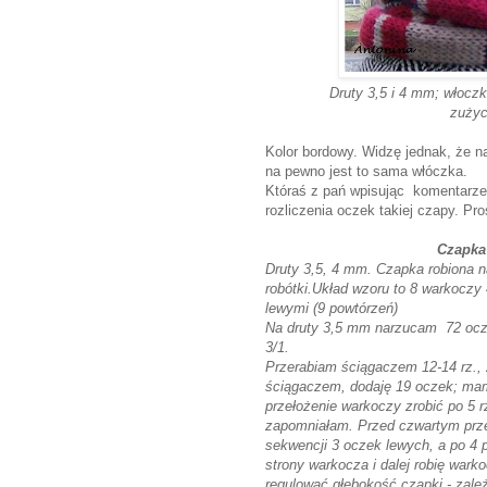
Druty 3,5 i 4 mm; włocz
zużyc
Kolor bordowy. Widzę jednak, że na
na pewno jest to sama włóczka.
Któraś z pań wpisując komentarz
rozliczenia oczek takiej czapy. Pr
Czapka
Druty 3,5, 4 mm. Czapka robiona 
robótki.Układ wzoru to 8 warkoczy
lewymi (9 powtórzeń)
Na druty 3,5 mm narzucam 72 oczka 
3/1.
Przerabiam ściągaczem 12-14 rz.,
ściągaczem, dodaję 19 oczek; mam
przełożenie warkoczy zrobić po 5 r
zapomniałam. Przed czwartym prz
sekwencji 3 oczek lewych, a po 4 p
strony warkocza i dalej robię warko
regulować głębokość czapki - zale