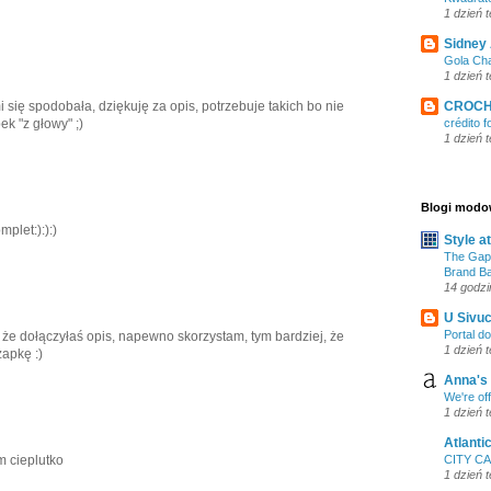
1 dzień 
Sidney
Gola Cha
1 dzień 
CROCH
 się spodobała, dziękuję za opis, potrzebuje takich bo nie
crédito f
ek "z głowy" ;)
1 dzień 
Blogi mod
plet:):):)
Style a
The Gap
Brand Ba
14 godzi
U Sivu
Portal do
, że dołączyłaś opis, napewno skorzystam, tym bardziej, że
1 dzień 
zapkę :)
Anna's 
We're off
1 dzień 
Atlanti
CITY C
 cieplutko
1 dzień 