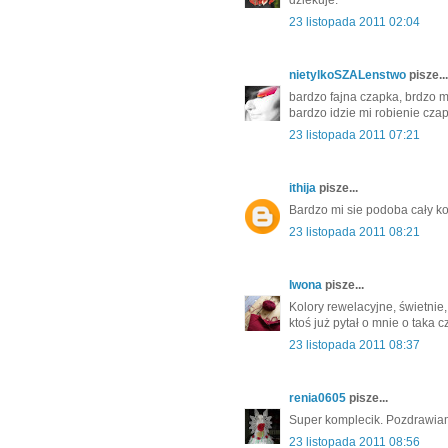
dziekuje.
23 listopada 2011 02:04
nietylkoSZALenstwo
pisze...
bardzo fajna czapka, brdzo mi
bardzo idzie mi robienie czap
23 listopada 2011 07:21
ithija
pisze...
Bardzo mi sie podoba cały kom
23 listopada 2011 08:21
Iwona
pisze...
Kolory rewelacyjne, świetnie
ktoś już pytał o mnie o taka c
23 listopada 2011 08:37
renia0605
pisze...
Super komplecik. Pozdrawiam
23 listopada 2011 08:56