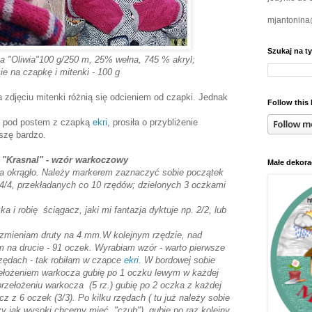
mjantonin
Szukaj na t
ka "Oliwia"100 g/250 m, 25% wełna, 745 % akryl;
ie na czapkę i mitenki - 100 g
 zdjęciu mitenki różnią się odcieniem od czapki. Jednak
Follow this 
e pod postem z czapką
ekri
, prosiła o przybliżenie
oszę bardzo.
 "Krasnal" - wzór warkoczowy
Małe dekora
na okrągło. Należy markerem zaznaczyć sobie początek
 4/4, przekładanych co 10 rzędów; dzielonych 3 oczkami
i robię ściągacz, jaki mi fantazja dyktuje np. 2/2, lub
 zmieniam druty na 4 mm.W kolejnym rzędzie, nad
 na drucie - 91 oczek. Wyrabiam wzór - warto pierwsze
zędach - tak robiłam w czapce
ekri
. W bordowej sobie
ełożeniem warkocza gubię po 1 oczku lewym w każdej
rzełożeniu warkocza (5 rz.) gubię po 2 oczka z każdej
cz z 6 oczek (3/3). Po kilku rzędach ( tu już należy sobie
ży jak wysoki chcemy mieć "czub"), gubię po raz kolejny