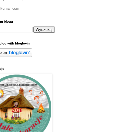
a@gmail.com
ym blogu
blog with bloglovin
cje