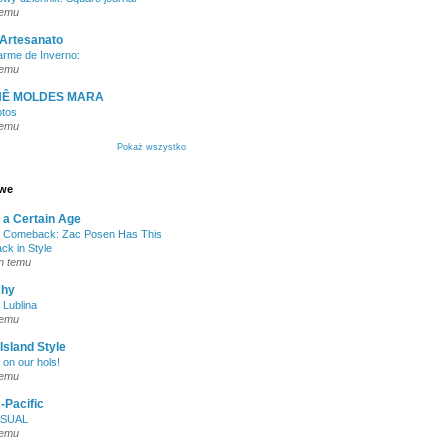
temu
 Artesanato
rme de Inverno:
temu
Ê MOLDES MARA
otos
temu
Pokaż wszystko
owe
t a Certain Age
 Comeback: Zac Posen Has This
ck in Style
n temu
chy
 Lublina
temu
Island Style
 on our hols!
temu
c-Pacific
ASUAL
temu