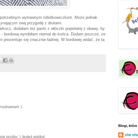
iepotrzebnym wytrawnym robótkowiczkom. Może jednak
ynającym swą przygodę z drutami.
rkocz, dodałam też paski z włóczki popielatej z obawy, by
ie - bordową wyrobiłam niemal do końca. Dodam jeszcze, ze
 prezentuje się znacznie ładniej. W bordowej widać, że ta
Pozdrawiam :)
Blogi, któr
she sh
ie prośby :) Jesteś wielka!