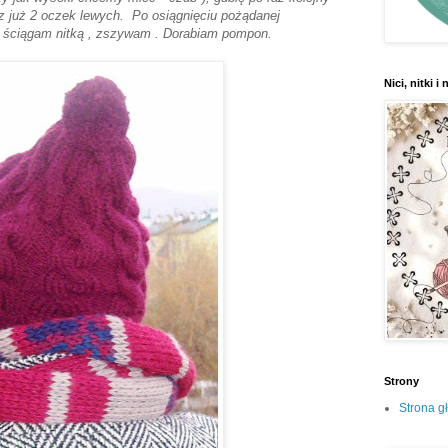
z już 2 oczek lewych. Po osiągnięciu pożądanej
a ściągam nitką , zszywam . Dorabiam pompon.
Nici, nitki i 
Strony
Strona g