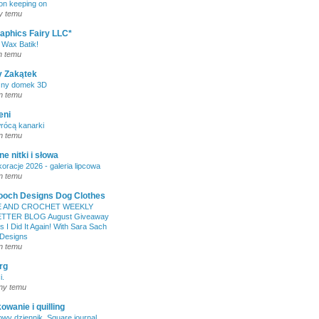
on keeping on
y temu
aphics Fairy LLC*
 Wax Batik!
n temu
y Zakątek
zny domek 3D
n temu
eni
rócą kanarki
n temu
ne nitki i słowa
oracje 2026 - galeria lipcowa
n temu
ooch Designs Dog Clothes
 AND CROCHET WEEKLY
TTER BLOG August Giveaway
 I Did It Again! With Sara Sach
 Designs
n temu
arg
i.
ny temu
owanie i quilling
wy dziennik. Square journal