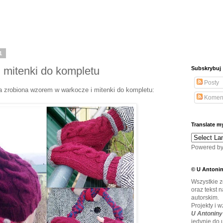
1
 mitenki do kompletu
Subskrybuj
Posty
a zrobiona wzorem w warkocze i mitenki do kompletu:
Komen
Translate m
Powered b
© U Antoni
Wszystkie 
oraz tekst 
autorskim.
Projekty i 
U Antonin
jedynie do 