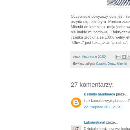
Oczywiście powyższy opis jest n
przyda się niektórym Paniom zacz
Mitenki do kompletu mają jeden wa
nie brakło mi bordowej. I faktyczn
czapka zrobiona ze 100% wełny ekri
"Oliwia" jest taka jakaś "przaśna".
Autor:
Antonina
o
20:50
Etykiety:zdjęcia
Czapki
,
Druty
,
Mitenki
27 komentarzy:
k studio handmade
pisze...
I tak komplet wygląda super.
22 listopada 2011 21:01
Lakomskaja!
pisze...
Dziękuję bardzo za wysłuchan