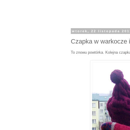
wtorek, 22 listopada 201
Czapka w warkocze i
To znowu powtórka. Kolejna czapk