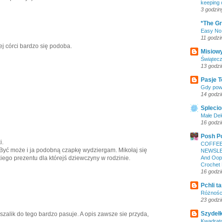
keeping 
3 godzin
*The Gr
Easy No
11 godzi
ej córci bardzo się podoba.
Misiow
Świątec
13 godzi
Pasje T
Gdy pow
14 godzi
Splecio
Małe Dek
16 godzi
Posh P
i.
COFFEE
 Być może i ja podobną czapkę wydziergam. Mikołaj się
NEWSLE
And Oops
iego prezentu dla którejś dziewczyny w rodzinie.
Crochet
16 godzi
Pchli t
Różnośc
23 godzi
Szydełk
 szalik do tego bardzo pasuje. A opis zawsze sie przyda,
Kwadrato