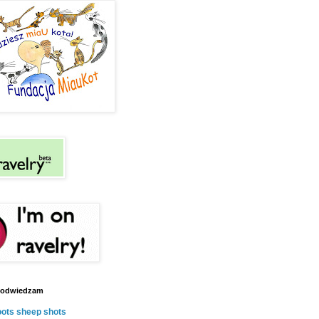
e odwiedzam
oots sheep shots